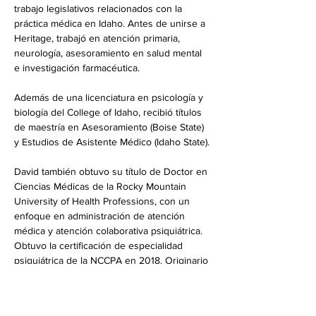
trabajo legislativos relacionados con la 
práctica médica en Idaho. Antes de unirse a 
Heritage, trabajó en atención primaria, 
neurología, asesoramiento en salud mental 
e investigación farmacéutica.
Además de una licenciatura en psicología y 
biología del College of Idaho, recibió títulos 
de maestría en Asesoramiento (Boise State) 
y Estudios de Asistente Médico (Idaho State).
David también obtuvo su título de Doctor en 
Ciencias Médicas de la Rocky Mountain 
University of Health Professions, con un 
enfoque en administración de atención 
médica y atención colaborativa psiquiátrica. 
Obtuvo la certificación de especialidad 
psiquiátrica de la NCCPA en 2018. Originario 
del sur de Idaho, David disfruta de explorar 
los diversos paisajes del norte de Idaho con 
su esposa y sus dos hijos.