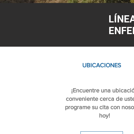
LÍNE
ENFE
UBICACIONES
¡Encuentre una ubicaci
conveniente cerca de ust
programe su cita con noso
hoy!