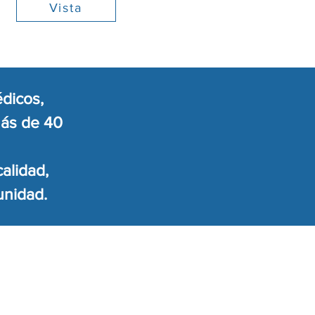
Vista
dicos,
más de 40
alidad,
unidad.