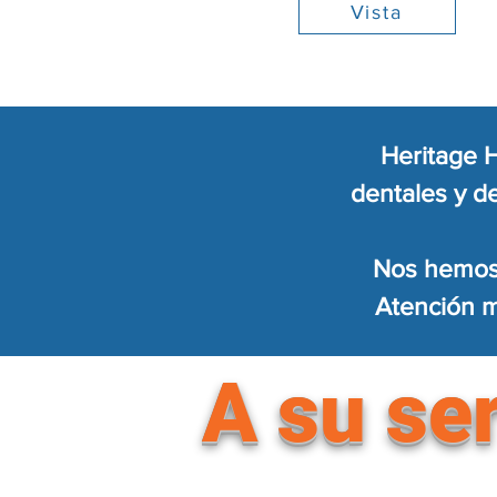
Vista
Heritage H
dentales y d
Nos hemos 
Atención m
A su ser