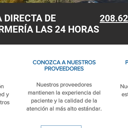
A DIRECTA DE
208.62
RMERÍA LAS 24 HORAS
CONOZCA A NUESTROS
PROVEEDORES
Nuestros proveedores
ón
Nue
mantienen la experiencia del
ed y
es
paciente y la calidad de la
tros
atención al más alto estándar.