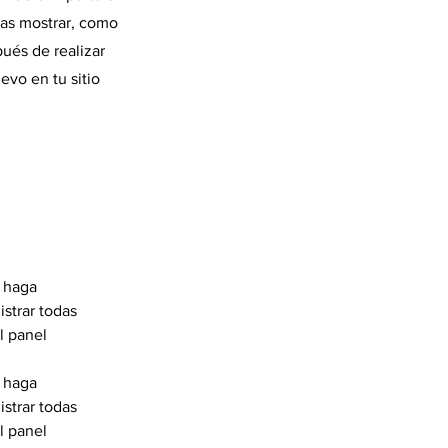
ras mostrar, como
ués de realizar
evo en tu sitio
 haga 
strar todas 
l panel 
 haga 
strar todas 
l panel 