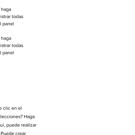
 haga 
strar todas 
l panel 
 haga 
strar todas 
l panel 
 clic en el
colecciones? Haga
uí, puede realizar
 Puede crear