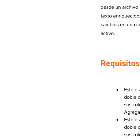
desde un archivo 
texto enriquecido
cambios en una co
activo.
Requisitos
Este es
doble c
sus col
Agregar
Este es
doble c
sus col