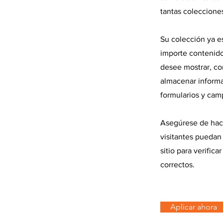
tantas coleccione
Su colección ya e
importe contenid
desee mostrar, co
almacenar informa
formularios y cam
Asegúrese de hace
visitantes puedan
sitio para verifi
correctos.
Aplicar ahora