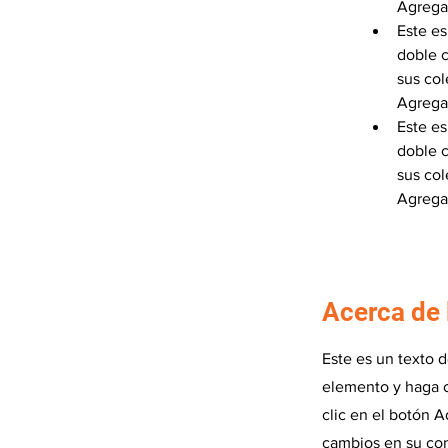
Agregar
Este es
doble c
sus col
Agregar
Este es
doble c
sus col
Agregar
Acerca de
Este es un texto 
elemento y haga c
clic en el botón A
cambios en su con